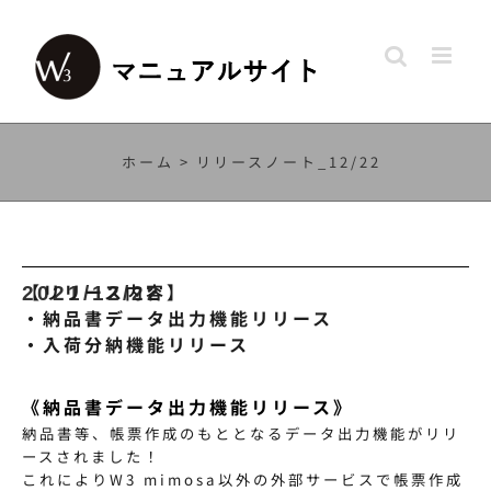
Skip
to
content
ホーム
>
リリースノート_12/22
【リリース内容】
2021/12
/22
・納品書データ出力機能リリース
・入荷分納機能リリース
《納品書データ出力機能リリース》
納品書等、帳票作成のもととなるデータ出力機能がリリ
ースされました！
これによりW3 mimosa以外の外部サービスで帳票作成