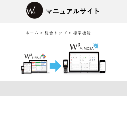
Skip
to
content
ホーム
>
総合トップ
>
標準機能