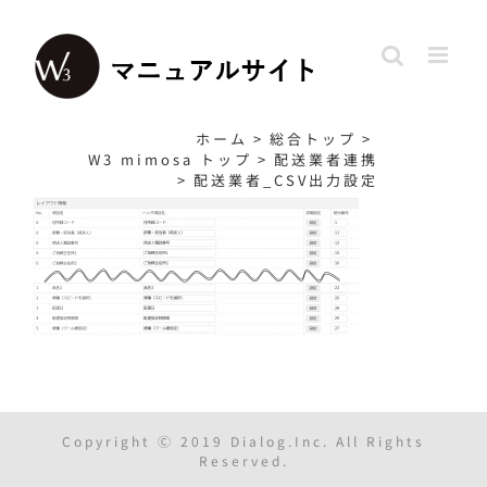
Skip
to
content
ホーム
>
総合トップ
>
W3 mimosa トップ
>
配送業者連携
>
配送業者_CSV出力設定
Copyright Ⓒ 2019 Dialog.Inc. All Rights
Reserved.