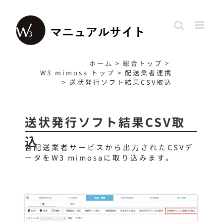
Skip
to
content
ホーム
>
総合トップ
>
W3 mimosa トップ
>
配送業者連携
>
送状発行ソフト結果CSV取込
送状発行ソフト結果CSV取
込
各配送業者サービスから出力されたCSVデ
ータをW3 mimosaに取り込みます。