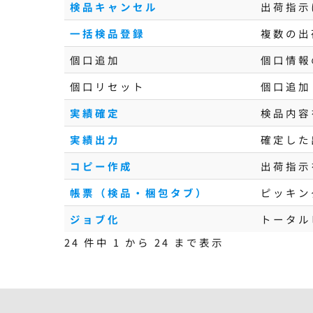
検品キャンセル
出荷指示
一括検品登録
複数の出
個口追加
個口情報
個口リセット
個口追加
実績確定
検品内容
実績出力
確定した
コピー作成
出荷指示
帳票（検品・梱包タブ）
ピッキン
ジョブ化
トータル
24 件中 1 から 24 まで表示