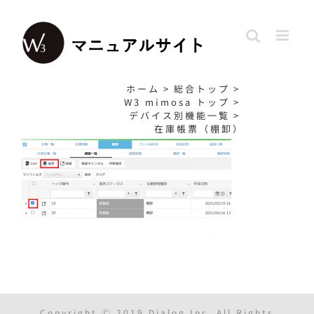
Skip
to
content
ホーム
>
総合トップ
>
W3 mimosa トップ
>
デバイス別機能一覧
>
在庫帳票（棚卸）
Copyright Ⓒ 2019 Dialog.Inc. All Rights