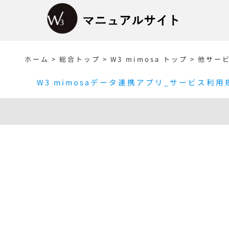
Skip
to
content
ホーム
>
総合トップ
>
W3 mimosa トップ
>
他サー
W3 mimosaデータ連携アプリ_サービス利