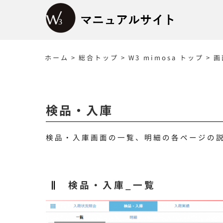
Skip
to
content
ホーム
>
総合トップ
>
W3 mimosa トップ
>
画
検品・入庫
検品・入庫画面の一覧、明細の各ページの
検品・入庫_一覧