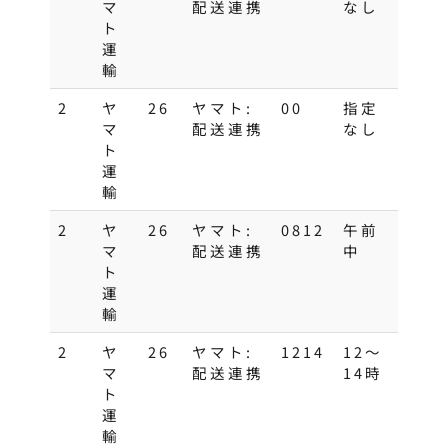
マ
配送連携
なし
ト
運
輸
2
ヤ
26
ヤマト:
00
指定
マ
配送連携
なし
ト
運
輸
2
ヤ
26
ヤマト:
0812
午前
マ
配送連携
中
ト
運
輸
2
ヤ
26
ヤマト:
1214
12～
マ
配送連携
14時
ト
運
輸