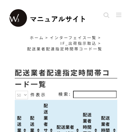
Skip
to
content
ホーム
>
インターフェイス一覧
>
IF_出荷指示取込
>
配送業者配達指定時間帯コード一覧
配送業者配達指定時間帯コ
ード一覧
検索:
件表示
配
送
配送
配
配
業
配送
業者
送
送
者
業者
配送業者
時間
業
業
サ
時間