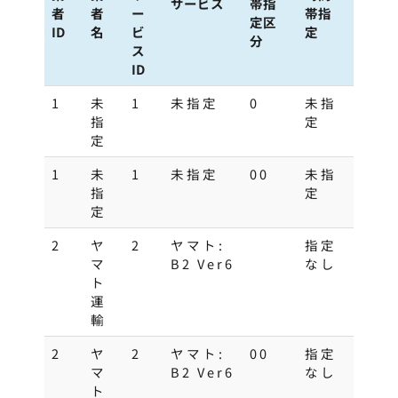
サービス
帯指
者
者
ー
帯指
定区
ID
名
ビ
定
分
ス
ID
1
未
1
未指定
0
未指
指
定
定
1
未
1
未指定
00
未指
指
定
定
2
ヤ
2
ヤマト:
指定
マ
B2 Ver6
なし
ト
運
輸
2
ヤ
2
ヤマト:
00
指定
マ
B2 Ver6
なし
ト