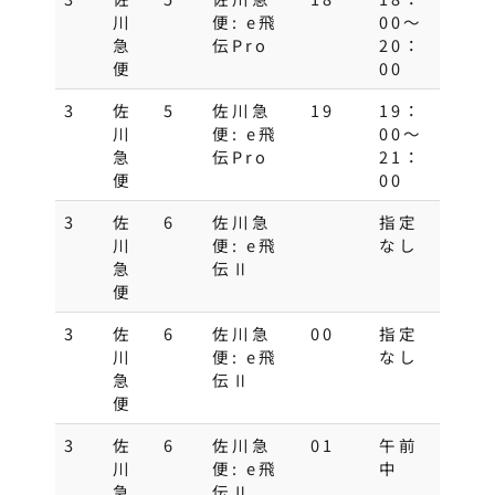
川
便: e飛
00～
急
伝Pro
20：
便
00
3
佐
5
佐川急
19
19：
川
便: e飛
00～
急
伝Pro
21：
便
00
3
佐
6
佐川急
指定
川
便: e飛
なし
急
伝Ⅱ
便
3
佐
6
佐川急
00
指定
川
便: e飛
なし
急
伝Ⅱ
便
3
佐
6
佐川急
01
午前
川
便: e飛
中
急
伝Ⅱ