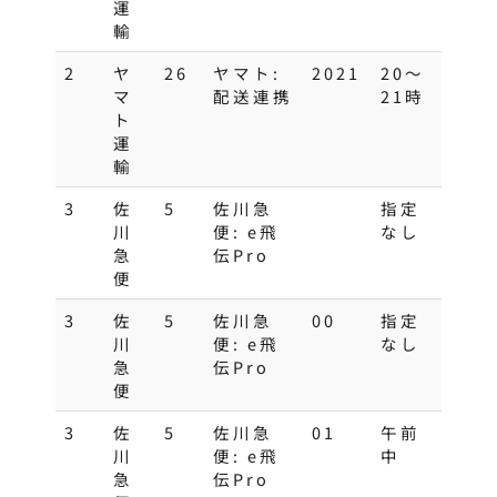
運
輸
2
ヤ
26
ヤマト:
2021
20～
マ
配送連携
21時
ト
運
輸
3
佐
5
佐川急
指定
川
便: e飛
なし
急
伝Pro
便
3
佐
5
佐川急
00
指定
川
便: e飛
なし
急
伝Pro
便
3
佐
5
佐川急
01
午前
川
便: e飛
中
急
伝Pro