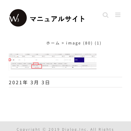
Skip
to
content
ホーム
>
image (80) (1)
2021年 3月 3日
Copyright Ⓒ 2019 Dialog.Inc. All Rights