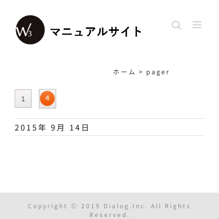
Skip
to
content
ホーム
>
pager
2015年 9月 14日
Copyright Ⓒ 2019 Dialog.Inc. All Rights
Reserved.