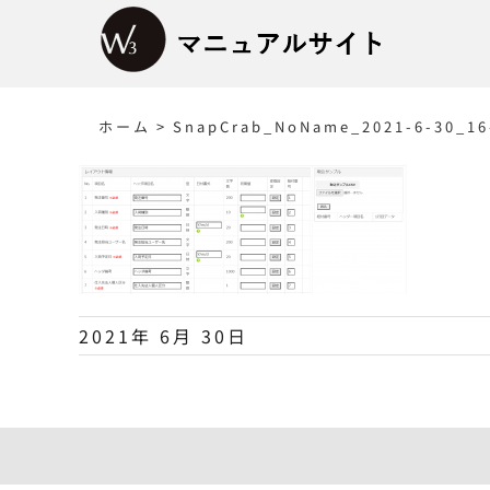
Skip
to
content
ホーム
>
SnapCrab_NoName_2021-6-30_16
2021年 6月 30日