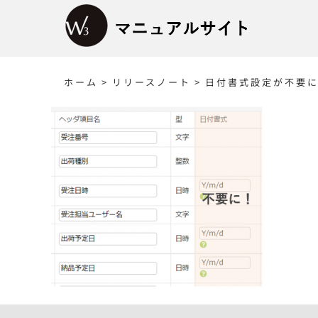
Skip
to
content
ホーム
>
リリースノート
>
日付書式設定が不要